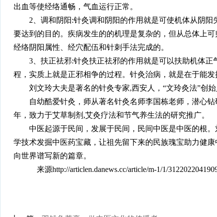
出血等使经络通畅，气血运行正常。
2、调和阴阳:针灸调和阴阳的作用就是可使机体从阴
要达到的目的。疾病发生的的机理是复杂的，但从总体上可
经络阴阳属性、经穴配伍和针刺手法完成的。
3、扶正祛邪:针灸扶正祛邪的作用就是可以扶助机体
程，实质上就是正邪相争的过程。针灸治病，就是在于能发
刘文玲大夫是著名的针灸专家,西安人，“文玲灸法”创
自幼酷爱针灸，师从著名针灸名师李国栋老师，潜心钻
年，致力于艾草制剂,艾灸疗法和节气养生法的研究推广。
中医起源于民间，发展于民间，民间中医是中医的根。
学技术发掘中医药宝藏，让祖先留下来的民族瑰宝助力健康
向世界谱写新的篇章。
来源http://articlen.danews.cc/article/m-1/1/31220220419