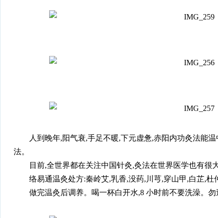
人到晚年,阳气衰,手足不暖,下元虚惫,赤阳内功灸法能
法。
目前,全世界都在关注中国针灸,灸法在世界医学也有很
络易通温灸处方:秦岭艾,乳香,没药,川芎,穿山甲,白芷,杜
做完温灸后调养。喝一杯白开水,8 小时前不要洗澡。勿