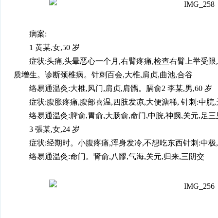
病案:
1 黄某,女,50 岁
症状:头痛,头晕恶心一个月,右臂疼痛,检查右臂上举受限,颈
质增生。诊断颈椎病。针刺百会,大椎,肩贞,曲池,合谷
络易通温灸:大椎,风门,肩贞,肩髃。膈俞2 李某,男,60 岁
症状:腹胀疼痛,腹部喜温,四肢发凉,大便溏稀, 针刺:中脘,
络易通温灸:脾俞,胃俞,大肠俞,命门,中脘,神阙,关元,
3 張某,女,24 岁
症状:经期时。小腹疼痛,浑身发冷,不想吃东西针刺:中极
络易通温灸:命门。肾俞,八髎,气海,关元,归来,三阴交