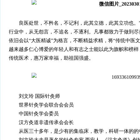
良医处世，不矜名，不记利，此其立德，此其立功也。
行业中，从无怨言，不追名，不逐利。凡事都致力于做到尽
依旧会以“大医精诚”为格言，不断精益求精，将“传统中医
越来越多仁心博爱的年轻人和有志之士能以此为旗帜和榜样
传统医术，惠万家幸福，助祖国强盛。
刘文玲 国际针灸师
世界针灸学会联合会会员
中国针灸学会委员
汉方灸道非遗传承会会长
从医三十多年，是少有的集临床，教学，科研一体的的
刘文玲大夫是著名的针灸专家,西安人, 《汉方灸道》创