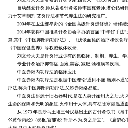
自幼酷爱针灸,师从著名针灸名师李国栋老师,潜心钻研针
力于艾草制剂,艾灸疗法和节气养生法的研究推广。
2004年在卫生部举办的《全国高级针灸进修班》研修结
2014年获得中国推拿针灸协会举办的首届“中华好手法
篇,其中《中医赤阳内功疗法》、《浅谈面瘫的治疗和饮食
《中国保健营养》等权威载体收录。
刘文玲大夫是针灸行业少有的集临床、制剂、养生、学
专业针灸治疗抑郁症,面瘫,美容, 减肥,颈椎病等疾病。
中医赤阳内功疗法的临床应用
中医赤阳内功疗法是根据中医理论‘通则不痛,痛则不通’
疗法,称为中医赤阳内功疗法,又称赤阳络易道。
中医灸法起源于旧石器时代,是在人类开始用火之后,火
生命的保障和光明的象征,火作用于人体,具有祛除寒湿温通血
从 1973 年長沙马王堆三号汉墓出土的古针灸佚书《
巜黄帝内经》(灵枢,官能)说‘针所不为,灸之所宜’。《扁鹊
大病,良由不知针灸故也’