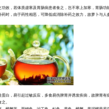
之功效，若体质虚寒及胃肠病患者食之，岂不寒上加寒，胃肠功
补药时，由于药性相恶，可降低或消除补药之效力，故萝卜与人
性蛋白，易引起过敏反应，多食易伤脾胃并诱发疾病，故脾胃有
食之。
虾、螃蟹等，而鲤鱼、沙丁鱼、鲇鱼、黄鱼、螃蟹、黄泥螺最易