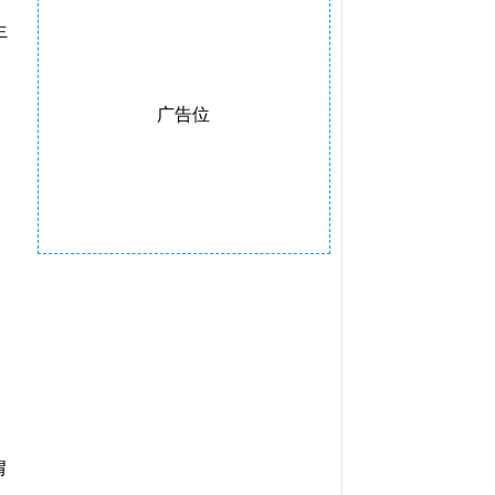
生
广告位
胃