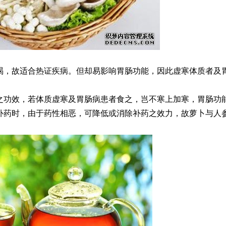
渴，故适合热证疾病。但却易影响胃肠功能，因此虚寒体质者及
之功效，若体质虚寒及胃肠病患者食之，岂不寒上加寒，胃肠功
补药时，由于药性相恶，可降低或消除补药之效力，故萝卜与人