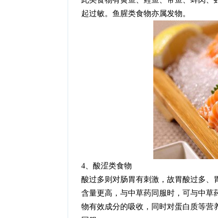
起过敏。鱼腥类食物亦属发物。
4、酸涩类食物
酸过多则对肠胃有刺激，故胃酸过多、
含量更高，与中草药同服时，可与中草
物有效成分的吸收，同时对蛋白质等营