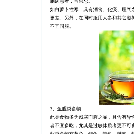
肠病患者，当禁忌。
如白萝卜性寒，具有消食、化痰、理气
更差。另外，在同时服用人参和其它滋
不宜同服。
3、鱼腥类食物
此类食物多为咸寒而腥之品，且含有异
者不宜多吃，尤其是过敏体质者更不可
此类食物有黄鱼、鲤鱼、带鱼、蚌肉、