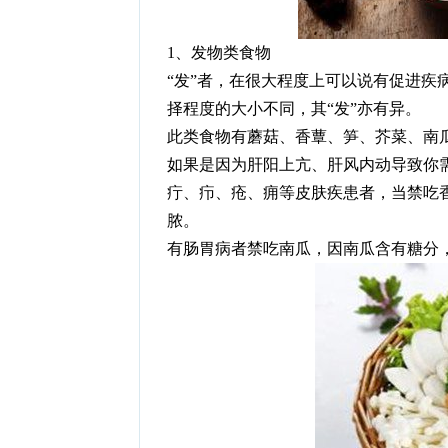
1、发物类食物
“发”者，在很大程度上可以说有促进疾
择程度的大小不同，其“发”亦有异。
此类食物有蘑菇、香蕈、笋、芥菜、南
如果是因为肝阳上亢、肝风内动导致你
疔、疖、疮、痈等皮肤疾患者，当禁吃
脓。
有肠胃病者禁吃南瓜，因南瓜含有糖分