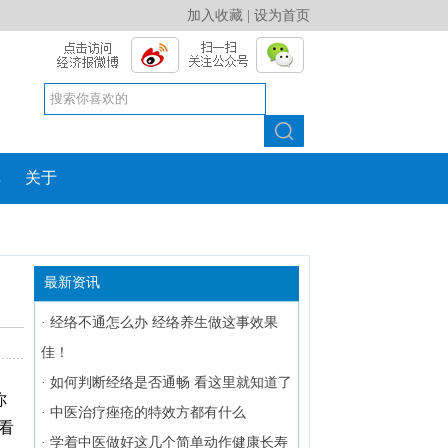
加入收藏
|
设为首页
库
关于
最新资讯
·
经络不通怎么办 经络养生做这事效果
佳！
·
如何判断经络是否通畅 看这里就知道了
你
·
中医治疗痤疮的特效方都有什么
看
·
学着中医做好这几个简单动作健康长寿