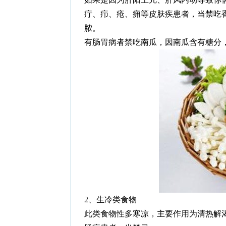
疔、疖、疮、痈等皮肤疾患者，当禁吃
脓。
有肠胃病者禁吃南瓜，因南瓜含有糖分
2、生冷类食物
此类食物性多寒凉，主要作用为清热解