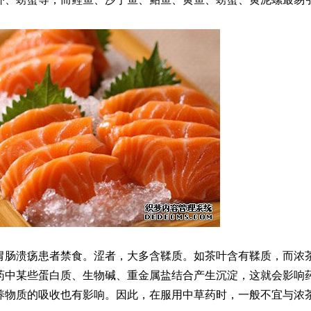
胃肠溃疡患者禁食。涩者，大多含鞣质。如茶叶含有鞣质，而浓
药中某些蛋白质、生物碱、重金属盐结合产生沉淀，这就会影响
养物质的吸收也有影响。因此，在服用中草药时，一般不宜与浓