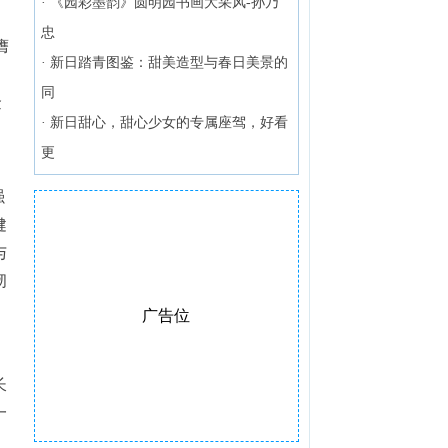
·
《园彩墨韵》圆明园书画大采风-孙乃
忠
膺
·
新日踏青图鉴：甜美造型与春日美景的
同
金
·
新日甜心，甜心少女的专属座驾，好看
更
强
健
与
韧
广告位
长
一