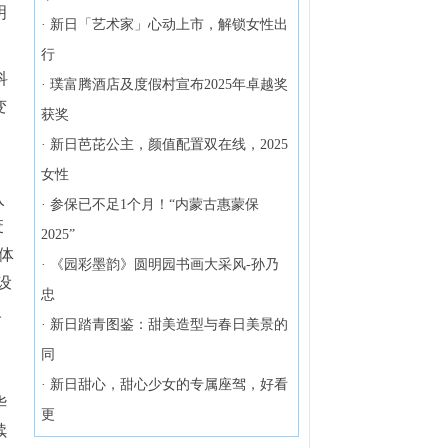
明
·
新日「艺术家」心动上市，解锁女性出
行
科
·
璞富腾酒店及度假村宣布2025年卓越奖
变
获奖
·
新日芭芘公主，颜值配置双在线，2025
女性
入
·
参保已不足1个月！“内蒙古惠蒙保
废
2025”
体
·
《园彩墨韵》圆明园书画大采风-孙乃
设
忠
、
·
新日踏青图鉴：甜美造型与春日美景的
同
·
新日甜心，甜心少女的专属座驾，好看
华
更
续