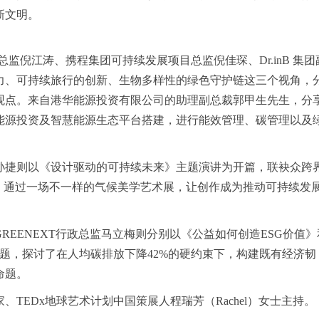
新文明。
设计总监倪江涛、携程集团可持续发展项目总监倪佳琛、Dr.inB 集团
力、可持续旅行的创新、生物多样性的绿色守护链这三个视角，
观点。来自港华能源投资有限公司的助理副总裁郭甲生先生，分
能源投资及智慧能源生态平台搭建，进行能效管理、碳管理以及
孙捷则以《设计驱动的可持续未来》主题演讲为开篇，联袂众跨
，通过一场不一样的气候美学艺术展，让创作成为推动可持续发
REENEXT行政总监马立梅则分别以《公益如何创造ESG价值》
为题，探讨了在人均碳排放下降42%的硬约束下，构建既有经济韧
命题。
、TEDx地球艺术计划中国策展人程瑞芳（Rachel）女士主持。