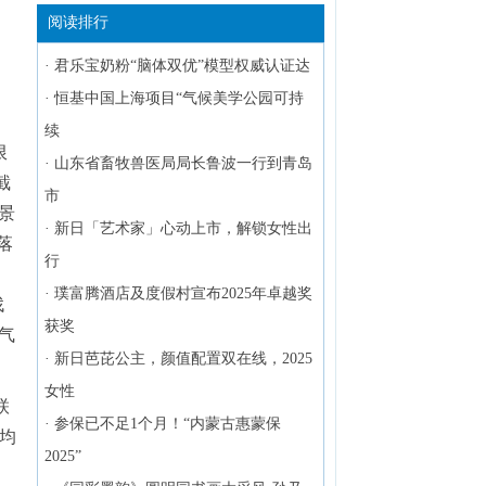
阅读排行
·
君乐宝奶粉“脑体双优”模型权威认证达
·
恒基中国上海项目“气候美学公园可持
续
限
·
山东省畜牧兽医局局长鲁波一行到青岛
截
市
景
·
新日「艺术家」心动上市，解锁女性出
落
行
、
·
璞富腾酒店及度假村宣布2025年卓越奖
找
获奖
气
·
新日芭芘公主，颜值配置双在线，2025
女性
联
·
参保已不足1个月！“内蒙古惠蒙保
均
2025”