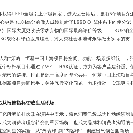
获得LEED金级以上评级肯定，进入运营期后，更有5个项目荣
中心更是以104高分的傲人成绩刷新了LEED O+M体系下的评分记
汇国际大厦更收获零废弃物的国际最高评价等级——TRUE铂
SG战略和绿色发展理念，对人类社会和地球永续做出实际的贡
为人群”策略，恒基中国上海项目将空间、功能、场景多维统一，
个标杆项目都通过了WELL HSR认证，致力为客户营建舒适、
更亲密的链接。也正是源于高度的理念共识，恒基中国上海项目
y）这个全球创新项目共同携手，关注气候变化问题，力求推动、实现更具
SG从报告指标变成生活现场。
研究所所长杜欢政在演讲中表示，绿色消费已经成为推动经济增
应成为消费者理念转变的重要场所，也成为品牌和消费者沟通的
空间里的实验，从“外表绿”到“内容绿”，创建出气候公园新场