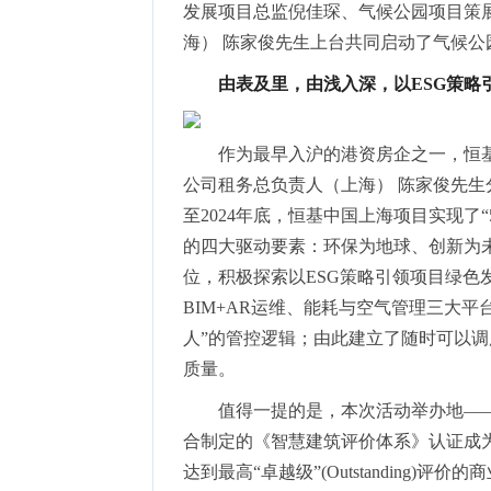
发展项目总监倪佳琛、气候公园项目策展人
海） 陈家俊先生上台共同启动了气候
由表及里，由浅入深，以ESG策略
作为最早⼊沪的港资房企之⼀，恒
公司租务总负责人（上海） 陈家俊先生
至2024年底，恒基中国上海项目实现了“
的四大驱动要素：环保为地球、创新为未来
位，积极探索以ESG策略引领项目绿色发展全
BIM+AR运维、能耗与空气管理三大平
人”的管控逻辑；由此建立了随时可以
质量。
值得一提的是，本次活动举办地——
合制定的《智慧建筑评价体系》认证成为全
达到最高“卓越级”(Outstanding)