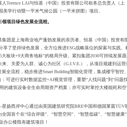
Terence LAI与恒基（中国）投资有限公司租务总负责人（上
公园美学行动暨一平米气候公园（一平米拼图）项目。
引领项目绿色发展全流程。
基集团是上海商业地产蓬勃发展的亲历者。恒基（中国）投资有
分享了坚持绿色发展，全方位推进ESG战略落位的探索与实践。
5大板块+9大商务地标”的格局升级。紧扣集团2030可持续发展愿
、关爱为人群、诚心为社区（G.I.V.E.），从项目规建到运营
流程，稳步推进Smart Building智能化管理，集成楼宇智控
台：可进行实时数据监控+AI视觉管理，重塑“人找问题”到“问题
调用的建筑设备全生命周期资产档案；亦可实时掌控大楼能耗和空
星扬西岸中心通过由英国建筑研究院BRE中国和德国莱茵TÜV
国首个在“综合评级”、“智慧空间”、“智慧低碳”、“智慧健康”
评价的商业办公楼既有建筑项目！