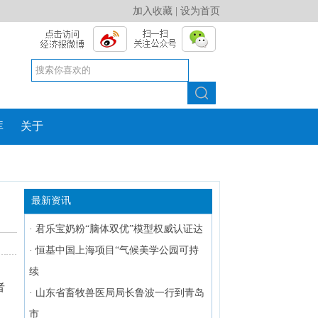
加入收藏
|
设为首页
库
关于
最新资讯
·
君乐宝奶粉“脑体双优”模型权威认证达
·
恒基中国上海项目“气候美学公园可持
续
者
·
山东省畜牧兽医局局长鲁波一行到青岛
市