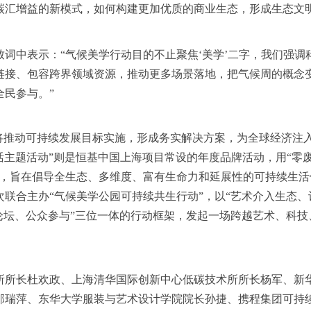
、碳汇增益的新模式，如何构建更加优质的商业生态，形成生态文
词中表示：“气候美学行动目的不止聚焦‘美学’二字，我们强调
链接、包容跨界领域资源，推动更多场景落地，把气候周的概念
民参与。”
，将推动可持续发展目标实施，形成务实解决方案，为全球经济注
城市生活主题活动”则是恒基中国上海项目常设的年度品牌活动，用“零
群，旨在倡导全生态、多维度、富有生命力和延展性的可持续生活
联合主办“气候美学公园可持续共生行动”，以“艺术介入生态、
论坛、公众参与”三位一体的行动框架，发起一场跨越艺术、科技
所所长杜欢政、上海清华国际创新中心低碳技术所所长杨军、新
邹瑞萍、东华大学服装与艺术设计学院院长孙捷、携程集团可持