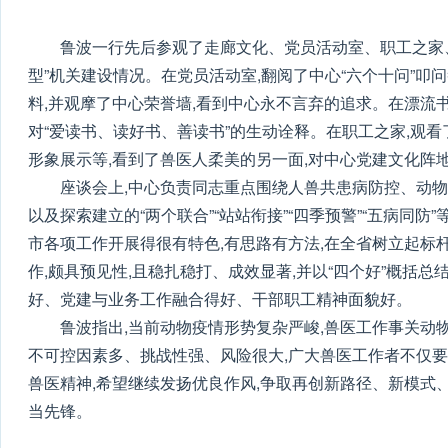
鲁波一行先后参观了走廊文化、党员活动室、职工之家、
型”机关建设情况。在党员活动室,翻阅了中心“六个十问”
料,并观摩了中心荣誉墙,看到中心永不言弃的追求。在漂流
对“爱读书、读好书、善读书”的生动诠释。在职工之家,观看
形象展示等,看到了兽医人柔美的另一面,对中心党建文化阵
座谈会上,中心负责同志重点围绕人兽共患病防控、动物
以及探索建立的“两个联合”“站站衔接”“四季预警”“五病同
市各项工作开展得很有特色,有思路有方法,在全省树立起标杆
作,颇具预见性,且稳扎稳打、成效显著,并以“四个好”概括
好、党建与业务工作融合得好、干部职工精神面貌好。
鲁波指出,当前动物疫情形势复杂严峻,兽医工作事关动
不可控因素多、挑战性强、风险很大,广大兽医工作者不仅要
兽医精神,希望继续发扬优良作风,争取再创新路径、新模式
当先锋。