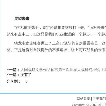
展望未来
“作为职业选手，肯定还是想要继续打下去。”面对未来
起来有点中二，但这只是我们职业生涯的一个起步，一个起
骁龙电竞先锋赛见证了上高T7战队的首次展露锋芒，
登。正是这份对自我提升的不懈追求，让上高T7战队的未
上一篇：
大国战略文学作品预言第三次世界大战科幻小说《
下一篇：没有了
分享到：
0
|
网站首页
关于我们
Copyright © 2002-