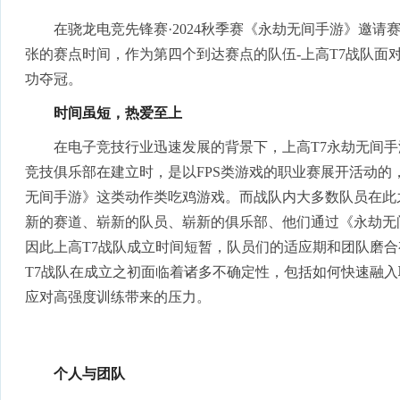
在骁龙电竞先锋赛·2024秋季赛《永劫无间手游》邀
张的赛点时间，作为第四个到达赛点的队伍-上高T7战队面
功夺冠。
时间虽短，热爱至上
在电子竞技行业迅速发展的背景下，上高T7永劫无间手游
竞技俱乐部在建立时，是以FPS类游戏的职业赛展开活动的
无间手游》这类动作类吃鸡游戏。而战队内大多数队员在此
新的赛道、崭新的队员、崭新的俱乐部、他们通过《永劫无
因此上高T7战队成立时间短暂，队员们的适应期和团队磨
T7战队在成立之初面临着诸多不确定性，包括如何快速融
应对高强度训练带来的压力。
个人与团队