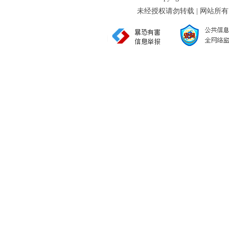
未经授权请勿转载 | 网站