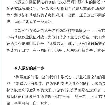
木魑选手回忆起最初接触《永劫无间手游》时的情景：
间研究玩法和技巧。”画戟选手则提到自己是从其他类型的
每个游戏都有其独特的节奏和规则。”然而，正是这些不同的
择，为他们凭添了一份灵巧。
首次登台在骁龙电竞先锋赛·2024精英邀请赛中，上高
中与其他职业队伍对战，为他们带来了宝贵的经验。“我们
要的是心态和团队配合。”木魑表示。此后，他们通过频繁
练成为了日常，在不间断的训练中，从初始的新选手，慢慢
令人振奋的第一步
“到赛点的时候，当时我们非常兴奋，并且根据之前的
些。”木魑选手分享道。作为第四支进入赛点的队伍，这局
起了以往高强度训练的效果，指挥花花选手更是在这关键一
帮助队伍在险象环生的情境下锁定冠军。 这一刻，上高 T7
路，奋勇向前，自证实力。