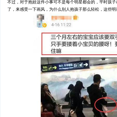
不过，对于抱娃这件小事可不是每个明星都会的，平时孩子
了，来感受一下画风，为什么别人抱孩子那么轻松，这些明星