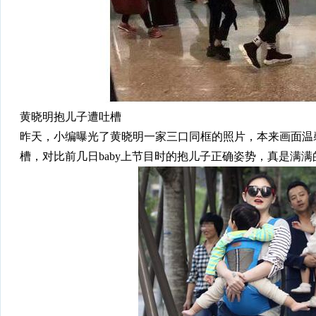
黄晓明抱儿子遭吐槽
昨天，小编曝光了黄晓明一家三口同框的照片，本来画面温
槽，对比前几日baby上节目时的抱儿子正确姿势，真是满满