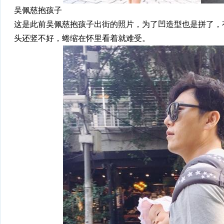
吴佩慈抱孩子
这是此前吴佩慈抱孩子出街的照片，为了凹造型也是拼了，
头还竖不好，蜷缩在怀里看着就难受。