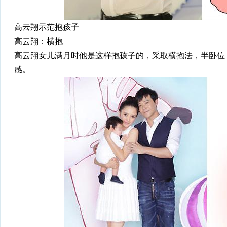
高云翔示范抱孩子
高云翔：横抱
高云翔女儿满月时他是这样抱孩子的，采取横抱法，半卧位
感。