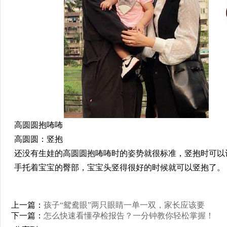
高圆圆抱咘咘
高圆圆：竖抱
还没有生娃的高圆圆抱咘咘时的姿势就很标准，竖抱时可以
手托着宝宝的臀部，宝宝头竖得很好的时候就可以竖抱了。
上一篇：
孩子“鸳鸯眼”两只眼睛一单一双，家长应该要
下一篇：
怎么快速看懂孕检报告？一分钟教你轻松掌握！