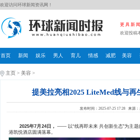
欢迎访问环球新闻资讯网！
更具新
欢迎投稿
首页
新闻
娱乐
男人
育儿
情感
减肥
美容
主页
>
美容
>
提美拉亮相2025 LiteMed
发布时间：2025-07-25 17:28 来源：
2025
7
2
4
——
“
”
年
月
日，
以
线再即未来 共创新生态
为主题
港
凯悦酒店圆满落幕。